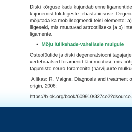
Diski kõrguse kadu kujundab enne ligamentide
kujunemist lüli-liigeste ebastabiilsuse. Degene
mõjutada ka mobiilsegmendi teisi elemente: a) 
liigeseid, mis muutuvad artrootiliseks ja b) in
ligamente.
Mõju lülikehade-vahelisele mulgule
Osteofüütide ja diski degeneratsiooni tagajärje
vertebraalsed foramenid läbi muutusi, mis põh
tagumiste neuro-foramenite (närvijuurte mulk
Allikas: R. Maigne, Diagnosis and treatment of
origin, 2006:
https://b-ok.org/book/609910/327ce2?dsour