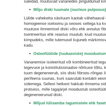
saledad, muutuvad vananedes pinguldunud ki
Mõju diski tuumale (nucleus pulposus
Lülide vaheketta säsituum kaotab vähehaaval om
homogeense iseloomu ja seoses sellega ka kval
muutuse ilmnemisel diski võru ehk annulus fib
tsentreeritus ehk reastus muutub: kiud muutu
kimpudeks, mille tulemusel kujuneb märkimis
kadu.
Osteofüütide (luukasviste) moodustu
Vananemise isoleeritud või kombineeritud tegu
tegevuse ja konstitutsionaalse nõrkuse tõttu, k
tuum degenereerub, siis diski fibroos-rõngas li
perifeeria suunas, kuni saavutab kontakti eesm
sidemega. Sellest hetkest hakkab ilmnema si
protsess, mille tagajärjel moodustub osteofüüt
degenereerunud diski.
Mõjud lülisamba tagumistele ehk fasett