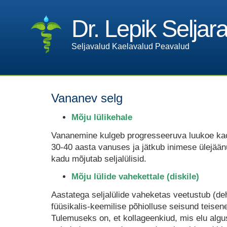
Dr. Lepik Seljar
Seljavalud Kaelavalud Peavalud
Vananev selg
Mõju lülikehale
Vananemine kulgeb progresseeruva luukoe ka
30-40 aasta vanuses ja jätkub inimese ülejään
kadu mõjutab seljalülisid.
Mõju lülide vahekettale (diskile)
Aastatega seljalülide vaheketas veetustub (deh
füüsikalis-keemilise põhiolluse seisund teisene
Tulemuseks on, et kollageenkiud, mis elu algu